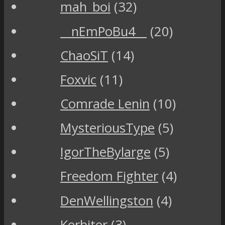
mah_boi
(32)
__nEmPoBu4__
(20)
ChaoSiT
(14)
Foxvic
(11)
Comrade Lenin
(10)
MysteriousType
(5)
IgorTheBylarge
(5)
Freedom Fighter
(4)
DenWellingston
(4)
Kerbiter
(3)