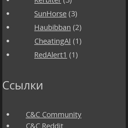
SunHorse
(3)
Haubibban
(2)
CheatingAI
(1)
RedAlert1
(1)
Ссылки
C&C Community
C&C Reddit