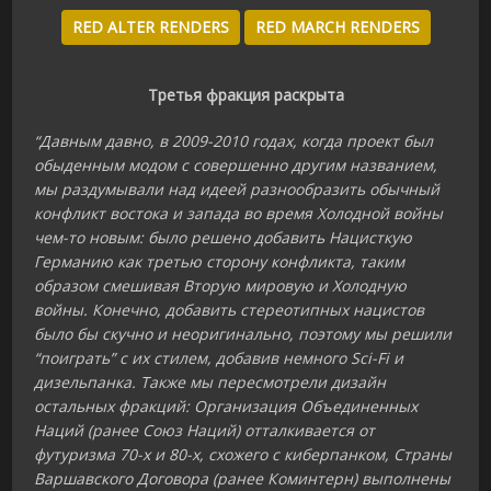
RED ALTER RENDERS
RED MARCH RENDERS
Третья фракция раскрыта
“Давным давно, в 2009-2010 годах, когда проект был
обыденным модом с совершенно другим названием,
мы раздумывали над идеей разнообразить обычный
конфликт востока и запада во время Холодной войны
чем-то новым: было решено добавить Нацисткую
Германию как третью сторону конфликта, таким
образом смешивая Вторую мировую и Холодную
войны. Конечно, добавить стереотипных нацистов
было бы скучно и неоригинально, поэтому мы решили
“поиграть” с их стилем, добавив немного Sci-Fi и
дизельпанка. Также мы пересмотрели дизайн
остальных фракций: Организация Объединенных
Наций (ранее Союз Наций) отталкивается от
футуризма 70-х и 80-х, схожего с киберпанком, Страны
Варшавского Договора (ранее Коминтерн) выполнены