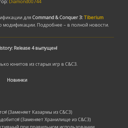
тор:
Diamond00744
дификации для
Command & Conquer 3:
Tiberium
ю модификации. Подробнее – в полной новости.
istory: Release 4 выпущен!
ько юнитов из старых игр в C&C3.
Новинки
тся! (Заменяет Казармы из C&C3)
надобится! (Заменяет Хранилище из C&C3)
ективный при правильном использовании.