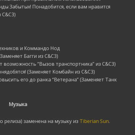
нды Забытых! Понадобится, если вам нравится
 C&C3)
Техников и Коммандо Нод
Заменяет Багги из C&C3)
ет возможность “Вызов транспортника” из C&C3)
онядобятся! (Заменяет Комбайн из C&C3)
овысить его до ранка “Ветерана” (Заменяет Танк
Музыка
го релиза) заменена на музыку из
Tiberian Sun
.