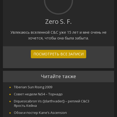
Zero S. F.
Увлекаюсь вселенной C&C уже 15 лет и мне очень не
хочется, чтобы она была забыта.
ПОСМОТРЕТЬ ВСЕ ЗАПИСИ
Читайте также
Tiberian Sun Rising 2009
Совет недели №54 – Торнадо
Diquesicabron Vs (]darthvader[) – реплей C&C3
Ярость Кейна
Обои и постер Kane’s Ascension