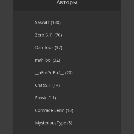
Авторы
Saswitz
(130)
Zero S. F.
(70)
Damfoos
(37)
mah_boi
(32)
__nEmPoBu4__
(20)
ChaoSiT
(14)
Foxvic
(11)
Comrade Lenin
(10)
MysteriousType
(5)