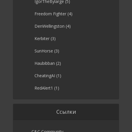
IgorTheBylarge
(5)
Freedom Fighter
(4)
DenWellingston
(4)
Kerbiter
(3)
SunHorse
(3)
Haubibban
(2)
CheatingAI
(1)
RedAlert1
(1)
Ссылки
C&C Community