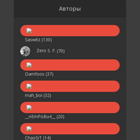
Авторы
Saswitz
(130)
Zero S. F.
(70)
Damfoos
(37)
mah_boi
(32)
__nEmPoBu4__
(20)
ChaoSiT
(14)