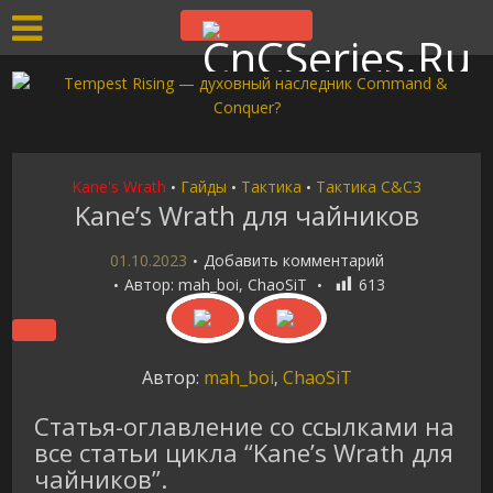
Kane's Wrath
Гайды
Тактика
Тактика C&C3
•
•
•
Kane’s Wrath для чайников
01.10.2023
Добавить комментарий
Автор:
mah_boi
,
ChaoSiT
613
Автор:
mah_boi
ChaoSiT
,
Статья-оглавление со ссылками на
все статьи цикла “Kane’s Wrath для
чайников”.