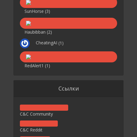
SunHorse
(3)
Haubibban
(2)
CheatingAI
(1)
RedAlert1
(1)
Ссылки
C&C Community
C&C Reddit