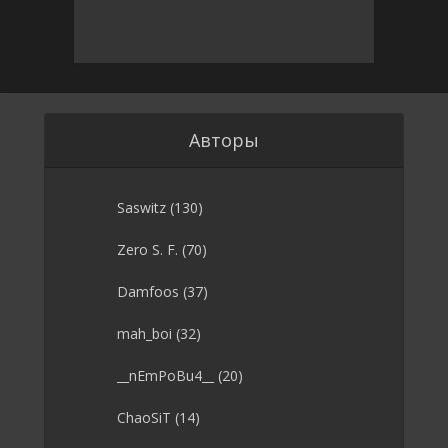
Авторы
Saswitz
(130)
Zero S. F.
(70)
Damfoos
(37)
mah_boi
(32)
__nEmPoBu4__
(20)
ChaoSiT
(14)