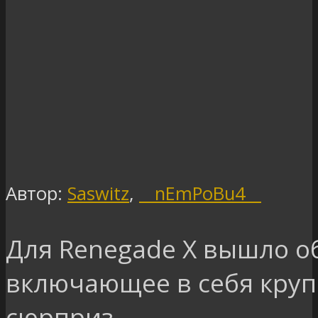
Автор:
Saswitz
,
__nEmPoBu4__
Для Renegade X вышло о
включающее в себя кру
сюрприз…