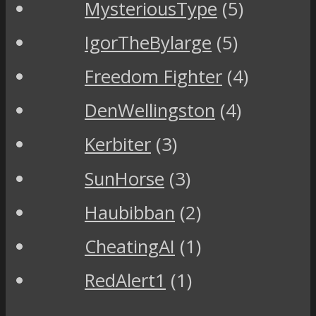
MysteriousType
(5)
IgorTheBylarge
(5)
Freedom Fighter
(4)
DenWellingston
(4)
Kerbiter
(3)
SunHorse
(3)
Haubibban
(2)
CheatingAI
(1)
RedAlert1
(1)