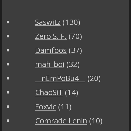
Saswitz
(130)
Zero S. F.
(70)
Damfoos
(37)
mah_boi
(32)
__nEmPoBu4__
(20)
ChaoSiT
(14)
Foxvic
(11)
Comrade Lenin
(10)