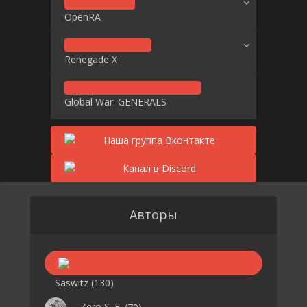
OpenRA
Renegade X
Global War: GENERALS
Авторы
Saswitz
(130)
Zero S. F.
(70)