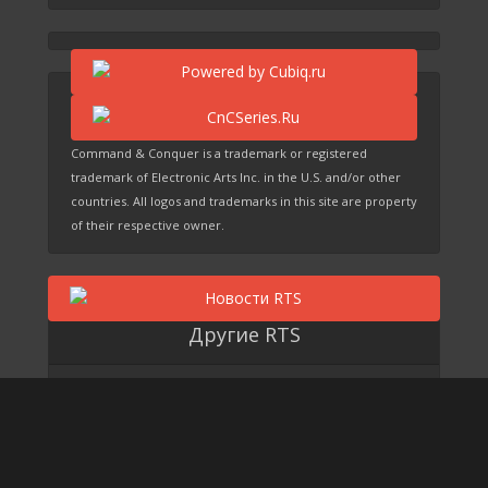
Command & Conquer is a trademark or registered
trademark of Electronic Arts Inc. in the U.S. and/or other
countries. All logos and trademarks in this site are property
of their respective owner.
Другие RTS
Grey Goo
EARTH 2150