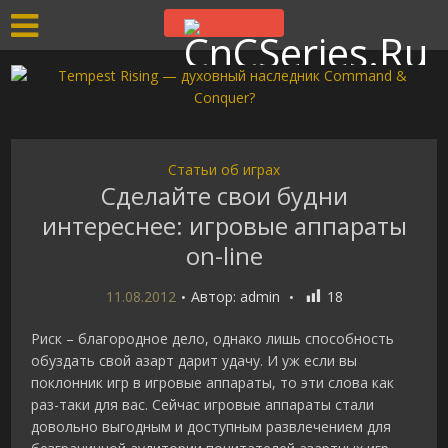
Статьи об играх
Сделайте свои будни
интереснее: игровые аппараты
on-line
11.08.2012
Автор:
admin
18
Риск – благородное дело, однако лишь способность
обуздать свой азарт дарит удачу. И уж если вы
поклонник игр в игровые аппараты, то эти слова как
раз-таки для вас. Сейчас игровые аппараты стали
довольно выгодным и доступным развлечением для