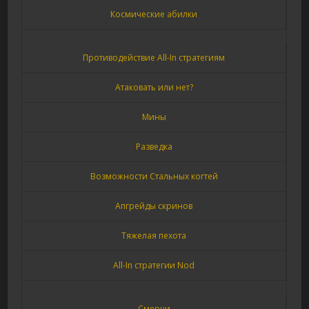
Космические абилки
Противодействие All-In стратегиям
Атаковать или нет?
Мины
Разведка
Возможности Стальных когтей
Апгрейды скринов
Тяжелая пехота
All-In стратегии Nod
Смерчи