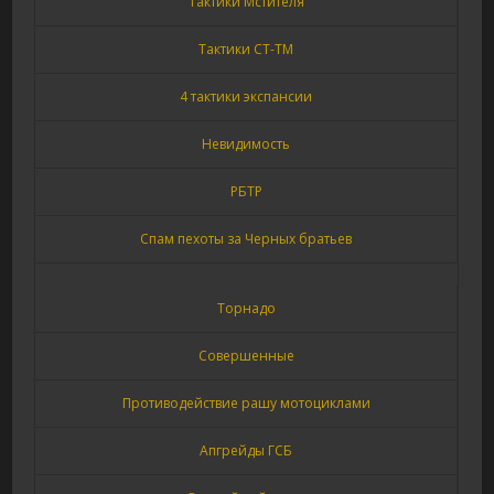
Тактики Мстителя
Тактики СТ-ТМ
4 тактики экспансии
Невидимость
РБТР
Спам пехоты за Черных братьев
Торнадо
Совершенные
Противодействие рашу мотоциклами
Апгрейды ГСБ