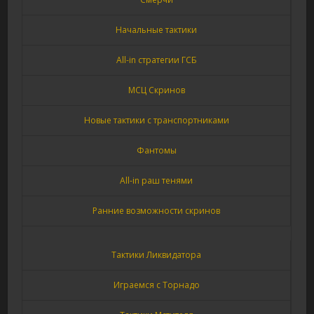
Начальные тактики
All-in стратегии ГСБ
МСЦ Скринов
Новые тактики с транспортниками
Фантомы
All-in раш тенями
Ранние возможности скринов
Тактики Ликвидатора
Играемся с Торнадо