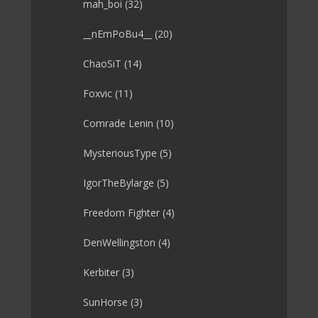
mah_boi
(32)
__nEmPoBu4__
(20)
ChaoSiT
(14)
Foxvic
(11)
Comrade Lenin
(10)
MysteriousType
(5)
IgorTheBylarge
(5)
Freedom Fighter
(4)
DenWellingston
(4)
Kerbiter
(3)
SunHorse
(3)