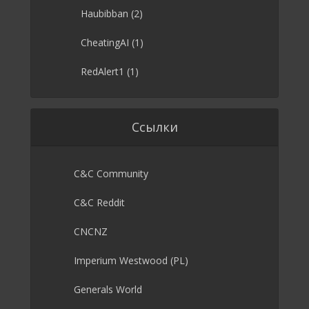
Haubibban
(2)
CheatingAI
(1)
RedAlert1
(1)
Ссылки
C&C Community
C&C Reddit
CNCNZ
Imperium Westwood (PL)
Generals World