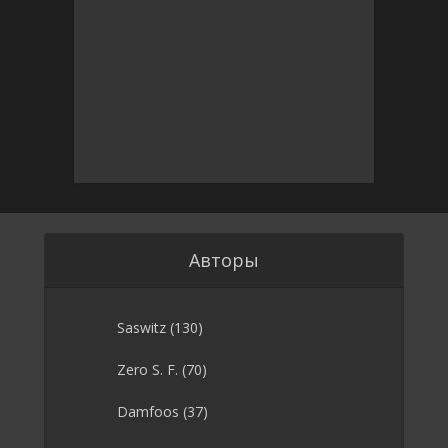
Авторы
Saswitz
(130)
Zero S. F.
(70)
Damfoos
(37)