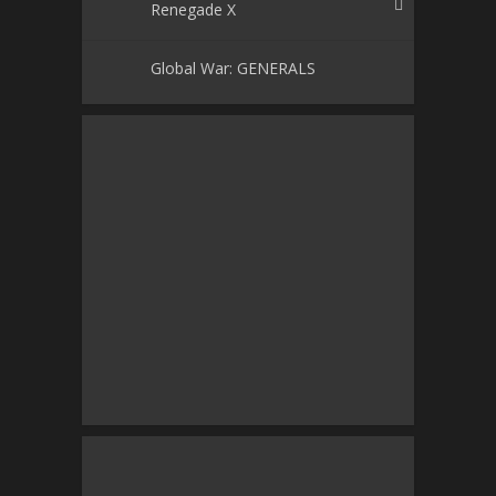
Renegade X
Global War: GENERALS