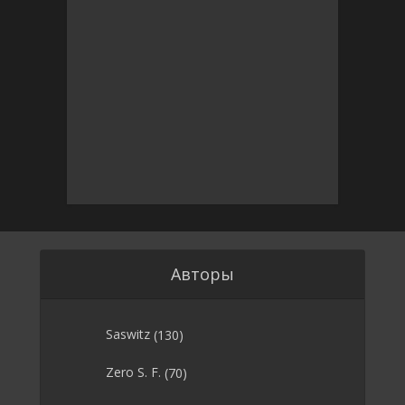
Авторы
Saswitz
(130)
Zero S. F.
(70)