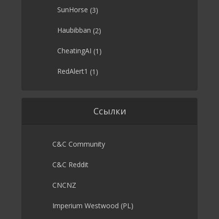
SunHorse
(3)
Haubibban
(2)
CheatingAI
(1)
RedAlert1
(1)
Ссылки
C&C Community
C&C Reddit
CNCNZ
Imperium Westwood (PL)