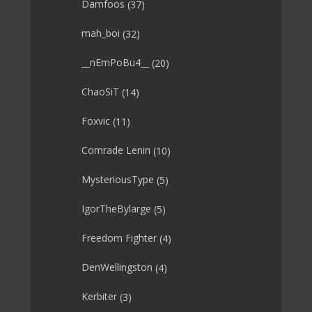
Damfoos
(37)
mah_boi
(32)
__nEmPoBu4__
(20)
ChaoSiT
(14)
Foxvic
(11)
Comrade Lenin
(10)
MysteriousType
(5)
IgorTheBylarge
(5)
Freedom Fighter
(4)
DenWellingston
(4)
Kerbiter
(3)