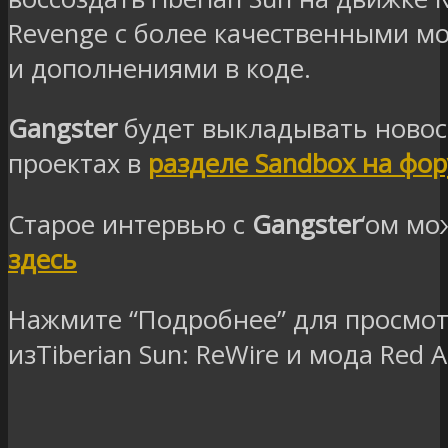
Revenge с более качественными 
и дополнениями в коде.
Gangster
будет выкладывать новост
проектах в
разделе Sandbox на фо
Старое интервью с
Gangster
‘ом мо
здесь
Нажмите “Подробнее” для просмо
из
Tiberian Sun: ReWire и мода Red Al