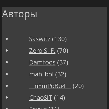
Авторы
Saswitz
(130)
Zero S. F.
(70)
Damfoos
(37)
mah_boi
(32)
__nEmPoBu4__
(20)
ChaoSiT
(14)