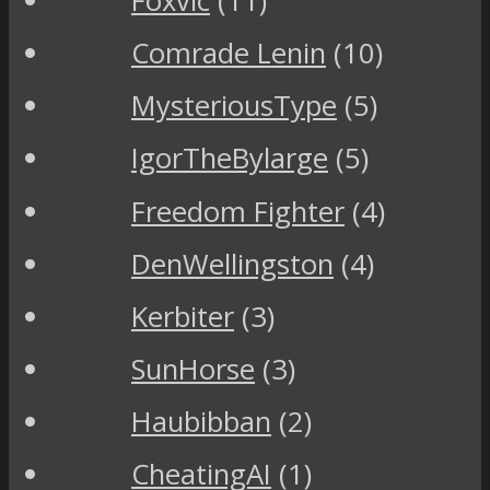
Foxvic
(11)
Comrade Lenin
(10)
MysteriousType
(5)
IgorTheBylarge
(5)
Freedom Fighter
(4)
DenWellingston
(4)
Kerbiter
(3)
SunHorse
(3)
Haubibban
(2)
CheatingAI
(1)