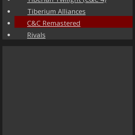
Tiberium Alliances
C&C Remastered
Rivals