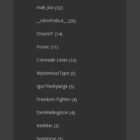
mah_boi
(32)
__nEmPoBu4__
(20)
ChaoSiT
(14)
Foxvic
(11)
Comrade Lenin
(10)
MysteriousType
(5)
IgorTheBylarge
(5)
Freedom Fighter
(4)
DenWellingston
(4)
Kerbiter
(3)
SunHorse
(3)