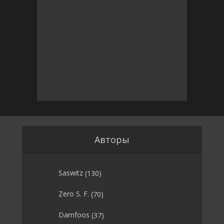
Авторы
Saswitz
(130)
Zero S. F.
(70)
Damfoos
(37)