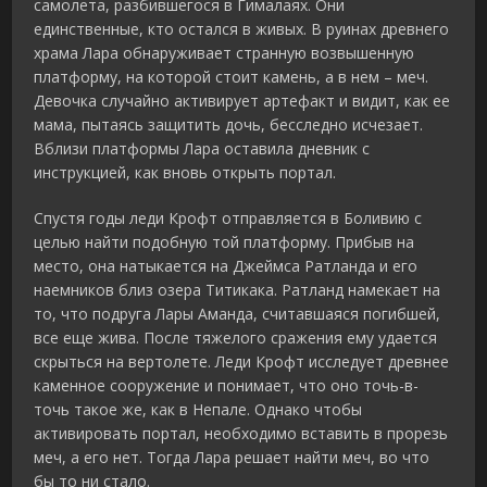
самолета, разбившегося в Гималаях. Они
единственные, кто остался в живых. В руинах древнего
храма Лара обнаруживает странную возвышенную
платформу, на которой стоит камень, а в нем – меч.
Девочка случайно активирует артефакт и видит, как ее
мама, пытаясь защитить дочь, бесследно исчезает.
Вблизи платформы Лара оставила дневник с
инструкцией, как вновь открыть портал.
Спустя годы леди Крофт отправляется в Боливию с
целью найти подобную той платформу. Прибыв на
место, она натыкается на Джеймса Ратланда и его
наемников близ озера Титикака. Ратланд намекает на
то, что подруга Лары Аманда, считавшаяся погибшей,
все еще жива. После тяжелого сражения ему удается
скрыться на вертолете. Леди Крофт исследует древнее
каменное сооружение и понимает, что оно точь-в-
точь такое же, как в Непале. Однако чтобы
активировать портал, необходимо вставить в прорезь
меч, а его нет. Тогда Лара решает найти меч, во что
бы то ни стало.