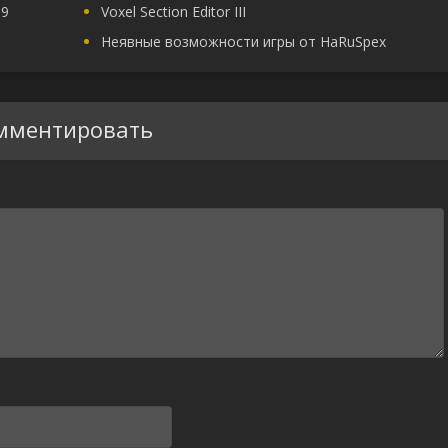
09
Voxel Section Editor III
Неявные возможности игры от HaRuSpex
мментировать