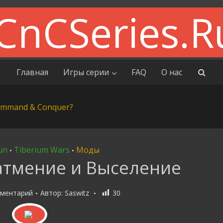
Главная
Игры серии
FAQ
О нас
un
Tiberium Wars
Моды
•
•
Затмение и Выселение
мментарий
Автор:
Saswitz
30