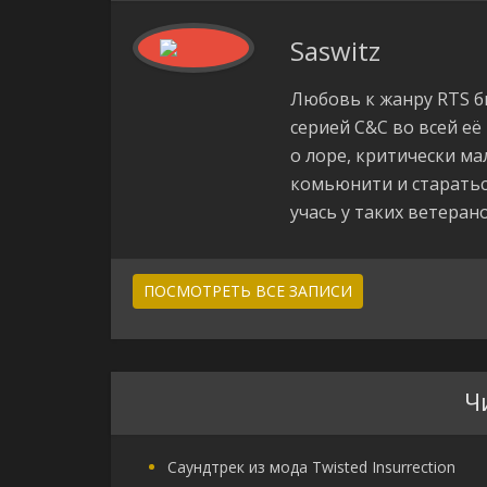
Saswitz
Любовь к жанру RTS бы
серией C&C во всей её
о лоре, критически ма
комьюнити и старатьс
учась у таких ветеранов
ПОСМОТРЕТЬ ВСЕ ЗАПИСИ
Ч
Саундтрек из мода Twisted Insurrection