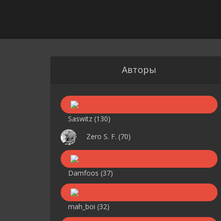
Авторы
Saswitz
(130)
Zero S. F.
(70)
Damfoos
(37)
mah_boi
(32)