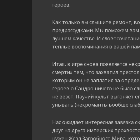
героев.
Как только вы слышите ремонт, 
предрассудками. Мы поможем вам и
лучшем качестве. И словосочетан
теплые воспоминания в вашей пам
Итак, в игре снова появляется не
смерти» тем, что захватил престол
которым он не заплатил за определ
героев о Сандро ничего не было с
не везет. Паучий культ выгоняет е
унывать (некроманты вообще слаб
Нас ожидает интересная завязка с
друг на друга имперских прохвост
нужен Жезл Загробного Мира, кото