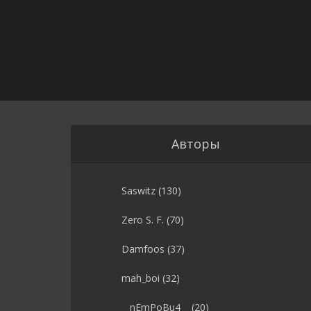
Авторы
Saswitz
(130)
Zero S. F.
(70)
Damfoos
(37)
mah_boi
(32)
__nEmPoBu4__
(20)