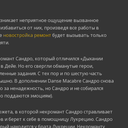
возникает неприятное ощущение вызванное
збавиться от них, произведя все работы в
ие
новостройка ремонт
будет вызывать только
яти.
кромант Сандро, который отличился «Дыхании
 в Дейе. Но его свергли обманутые герои,
енные задания. С тех пор и по шестую часть
лышно. В дополнении Danse Macabre Сандро снова
го за ненадежность, но Сандро и не собирался
о поддаются эмоциям).
южета, в которой некромант Сандро стравливает
ов и берет к себе в помощницу Лукрецию. Сандро
рый находится у брата Лукреции. Некроманту