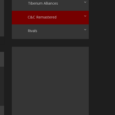
Tiberium Alliances
C&C Remastered
Rivals