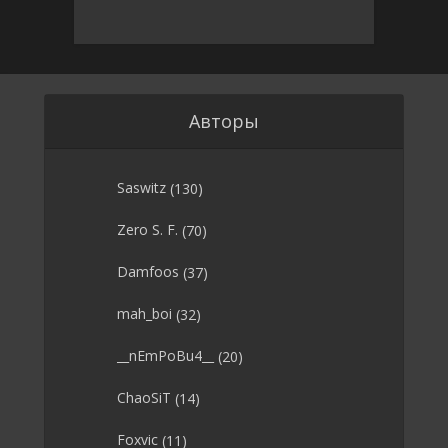
Авторы
Saswitz
(130)
Zero S. F.
(70)
Damfoos
(37)
mah_boi
(32)
__nEmPoBu4__
(20)
ChaoSiT
(14)
Foxvic
(11)