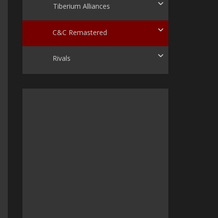
Tiberium Alliances
C&C Remastered
Rivals