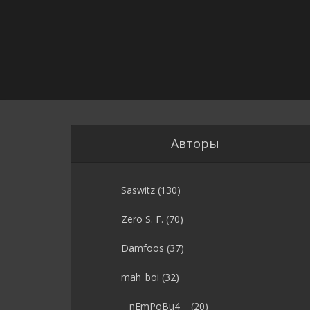
Авторы
Saswitz
(130)
Zero S. F.
(70)
Damfoos
(37)
mah_boi
(32)
__nEmPoBu4__
(20)