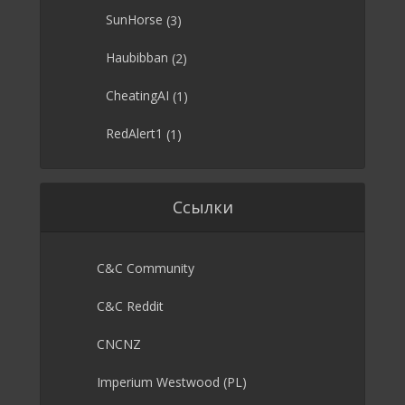
SunHorse
(3)
Haubibban
(2)
CheatingAI
(1)
RedAlert1
(1)
Ссылки
C&C Community
C&C Reddit
CNCNZ
Imperium Westwood (PL)