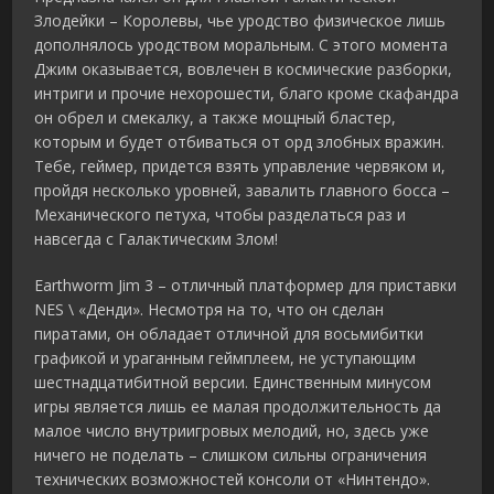
Злодейки – Королевы, чье уродство физическое лишь
дополнялось уродством моральным. С этого момента
Джим оказывается, вовлечен в космические разборки,
интриги и прочие нехорошести, благо кроме скафандра
он обрел и смекалку, а также мощный бластер,
которым и будет отбиваться от орд злобных вражин.
Тебе, геймер, придется взять управление червяком и,
пройдя несколько уровней, завалить главного босса –
Механического петуха, чтобы разделаться раз и
навсегда с Галактическим Злом!
Earthworm Jim 3 – отличный платформер для приставки
NES \ «Денди». Несмотря на то, что он сделан
пиратами, он обладает отличной для восьмибитки
графикой и ураганным геймплеем, не уступающим
шестнадцатибитной версии. Единственным минусом
игры является лишь ее малая продолжительность да
малое число внутриигровых мелодий, но, здесь уже
ничего не поделать – слишком сильны ограничения
технических возможностей консоли от «Нинтендо».