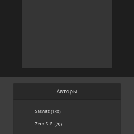
Авторы
Saswitz
(130)
Zero S. F.
(70)