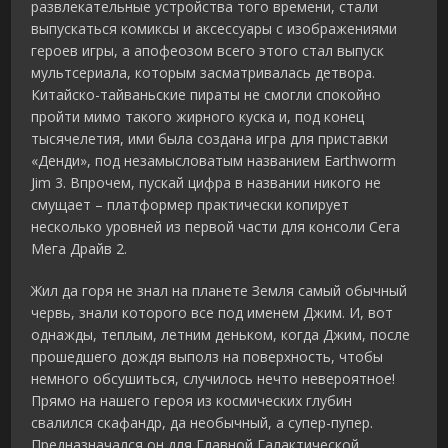
развлекательные устройства того времени, стали
выпускаться комиксы и аксессуары с изображениями
героев игры, а апофеозом всего этого стал выпуск
мультсериала, которым засматривалась детвора.
Китайско-тайваньские пираты не смогли спокойно
пройти мимо такого жирного куска и, под конец
тысячелетия, ими была создана игра для приставки
«Денди», под незамысловатым названием Earthworm
Jim 3. Впрочем, пускай цифра в названии никого не
смущает – платформер практически копирует
несколько уровней из первой части для консоли Сега
Мега Драйв 2.
Жил да горя не знал на планете Земля самый обычный
червь, знали которого все под именем Джим. И, вот
однажды, теплым, летним деньком, когда Джим, после
прошедшего дождя выполз на поверхность, чтобы
немного обсушиться, случилось нечто невероятное!
Прямо на нашего героя из космических глубин
свалился скафандр, да необычный, а супер-пупер.
Предназначался он для Главной Галактической