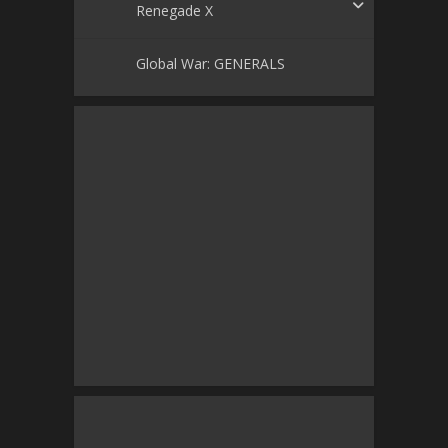
Renegade X
Global War: GENERALS