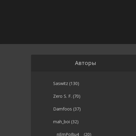
Авторы
Saswitz
(130)
Zero S. F.
(70)
Damfoos
(37)
mah_boi
(32)
__nEmPoBu4__
(20)