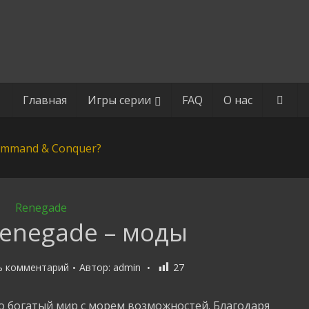
Главная
Игры серии
FAQ
О нас
Renegade
 Renegade – моды
ь комментарий
Автор:
admin
27
о богатый мир с морем возможностей. Благодаря