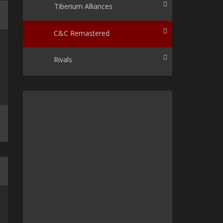
Tiberium Alliances
C&C Remastered
Rivals