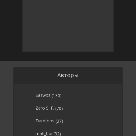
Авторы
Saswitz
(130)
Zero S. F.
(70)
Damfoos
(37)
mah_boi
(32)