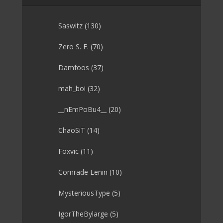
Saswitz
(130)
Zero S. F.
(70)
Damfoos
(37)
mah_boi
(32)
__nEmPoBu4__
(20)
ChaoSiT
(14)
Foxvic
(11)
Comrade Lenin
(10)
MysteriousType
(5)
IgorTheBylarge
(5)