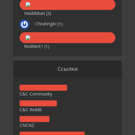
Haubibban
(2)
CheatingAI
(1)
RedAlert1
(1)
Ссылки
C&C Community
C&C Reddit
CNCNZ