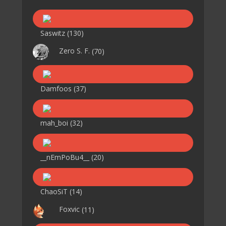
Saswitz
(130)
Zero S. F.
(70)
Damfoos
(37)
mah_boi
(32)
__nEmPoBu4__
(20)
ChaoSiT
(14)
Foxvic
(11)