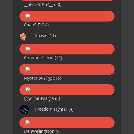
__nEmPoBu4__
(20)
ChaoSiT
(14)
Foxvic
(11)
Comrade Lenin
(10)
MysteriousType
(5)
IgorTheBylarge
(5)
Freedom Fighter
(4)
DenWellingston
(4)