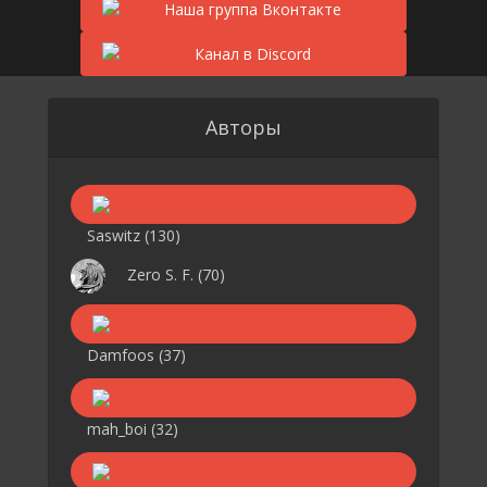
Авторы
Saswitz
(130)
Zero S. F.
(70)
Damfoos
(37)
mah_boi
(32)