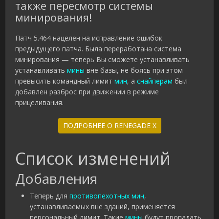
также пересмотр системы
минирования!
Патч 5.464 нацелен на исправление ошибок
предыдущего патча. Была переработана система
минирования — теперь Вы сможете устанавливать
устанавливать
мины
вне базы, не боясь при этом
превысить командный лимит
мин
, а
снайперам
был
добавлен разброс при движении в режиме
прицеливания.
ПОДРОБНЕЕ О RENEGADE X
Список изменений
Добавления
Теперь для
противопехотных мин
,
устанавливаемых вне зданий, применяется
персональный лимит. Такие
мины
будут пропадать