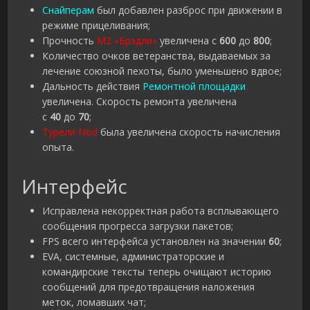
Снайперам
был добавлен разброс при движении в
режиме прицеливания;
Прочность
M2 «Брэдли»
увеличена с
600
до
800
;
Количество очков ветеранства, выдаваемых за
лечение союзной пехоты, было уменьшено вдвое;
Дальность действия
Ремонтной площадки
увеличена. Скорость ремонта увеличена
с
40
до
70
;
Турели Nod
была увеличена скорость начисления
опыта.
Интерфейс
Исправлена некорректная работа всплывающего
сообщения прогресса загрузки пакетов;
FPS всего интерфейса установлен на значении
60
;
EVA, системные, администраторские и
командирские тексты теперь очищают историю
сообщений для предотвращения наложения
меток, ломавших чат;