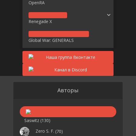
OpenRA
Renegade X
Global War: GENERALS
Авторы
Saswitz
(130)
Zero S. F.
(70)