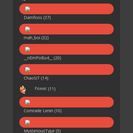
Damfoos
(37)
mah_boi
(32)
__nEmPoBu4__
(20)
ChaoSiT
(14)
Foxvic
(11)
Comrade Lenin
(10)
MysteriousType
(5)