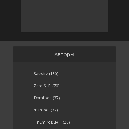
Авторы
Saswitz
(130)
Zero S. F.
(70)
Damfoos
(37)
mah_boi
(32)
__nEmPoBu4__
(20)