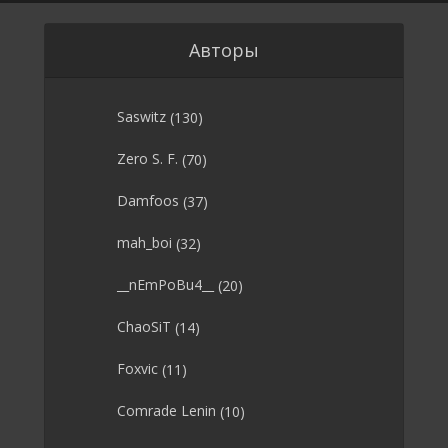
Авторы
Saswitz
(130)
Zero S. F.
(70)
Damfoos
(37)
mah_boi
(32)
__nEmPoBu4__
(20)
ChaoSiT
(14)
Foxvic
(11)
Comrade Lenin
(10)