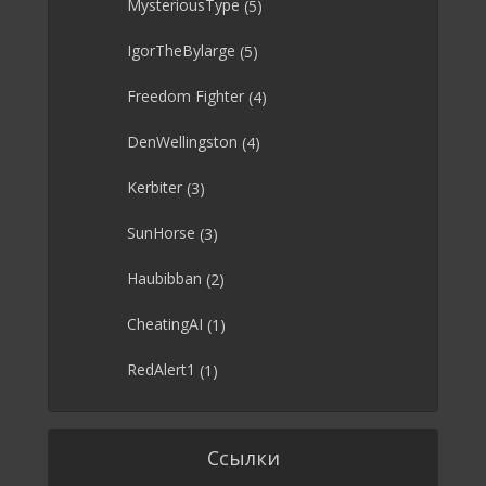
MysteriousType
(5)
IgorTheBylarge
(5)
Freedom Fighter
(4)
DenWellingston
(4)
Kerbiter
(3)
SunHorse
(3)
Haubibban
(2)
CheatingAI
(1)
RedAlert1
(1)
Ссылки