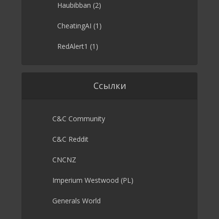
Haubibban
(2)
CheatingAI
(1)
RedAlert1
(1)
Ссылки
C&C Community
C&C Reddit
CNCNZ
Imperium Westwood (PL)
Generals World