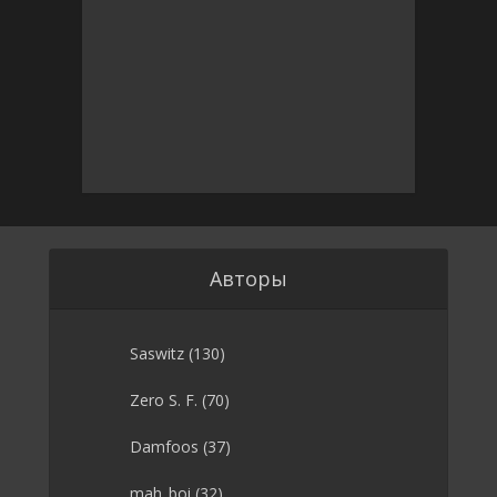
Авторы
Saswitz
(130)
Zero S. F.
(70)
Damfoos
(37)
mah_boi
(32)