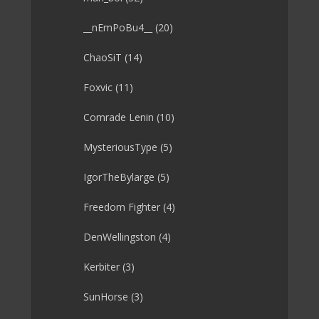
__nEmPoBu4__
(20)
ChaoSiT
(14)
Foxvic
(11)
Comrade Lenin
(10)
MysteriousType
(5)
IgorTheBylarge
(5)
Freedom Fighter
(4)
DenWellingston
(4)
Kerbiter
(3)
SunHorse
(3)